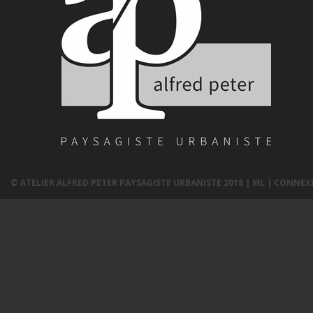
© ATELIER ALFRED PETER PAYSAGISTE URBANISTE 2018 |
ML
|
CONNEX