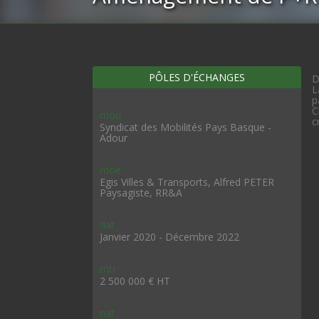
PÔLES D'ÉCHANGES
D
L
p
C
mou
c
Syndicat des Mobilités Pays Basque -
Adour
moe
Egis Villes & Transports, Alfred PETER
Paysagiste, RR&A
dat
Janvier 2020 - Décembre 2022
mtr
2 500 000 € HT
nat