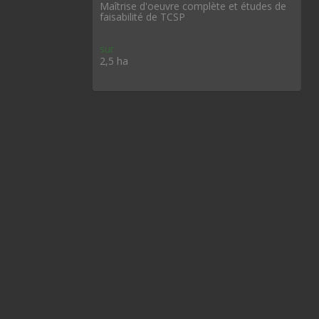
Maîtrise d'oeuvre complète et études de
faisabilité de TCSP
sur
2,5 ha