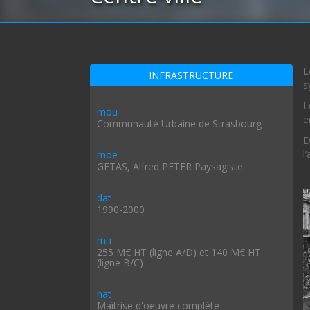
L
INFRASTRUCTURE
s
L
mou
e
Communauté Urbaine de Strasbourg
D
l
moe
GETAS, Alfred PETER Paysagiste
dat
1990-2000
mtr
255 M€ HT (ligne A/D) et 140 M€ HT
(ligne B/C)
nat
Maîtrise d'oeuvre complète