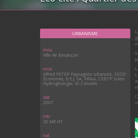
L
URBANISME
g
m
mou
S
Ville de Besançon
p
L
moe
Alfred PETER Paysagiste urbaniste, SEDD
L
Économie, B.E.J. SA, RR&A, CEBTP Solen
a
Hydrogéologie, ID Conseils
r
C
dat
2007
v
mtr
20 M€ HT
nat