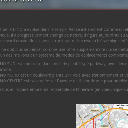
t de la LINO a évolué dans le temps. Pensé initialement comme un él
ique, il a progressivement changé de nature. Il figure aujourd’hui a
ulevard urbain lillois », voie structurante d’un niveau hiérarchique inf
ne doit plus se penser comme une offre supplémentaire qui se mettra
n des maillons d’un système de modes de déplacements complémenta
INO SUD est une route dans un écrin planté type parkway, avec deux
omme.
INO NORD est un boulevard planté 2×1 voie avec stationnement et vo
INO CENTRE est raccordée sur l’avenue de l’hippodrome pour amélior
 bus en rocade empreinte l’ensemble de l’itinéraire (en voie unique su