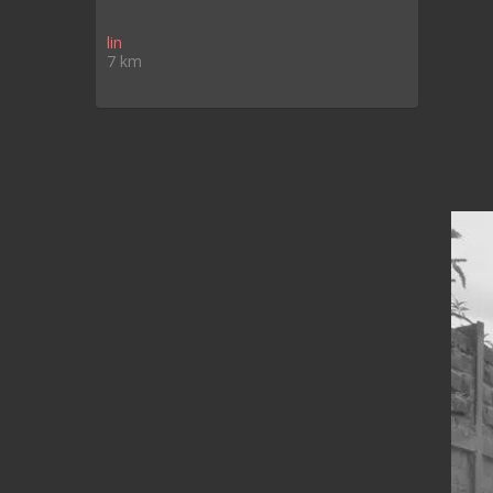
lin
7 km