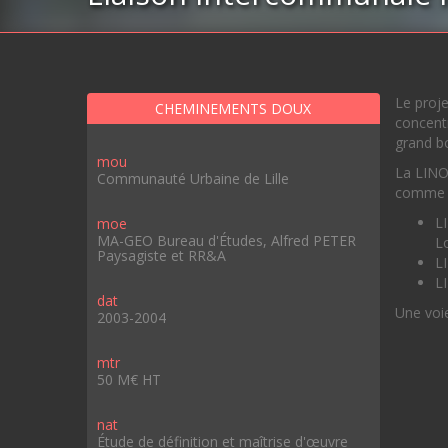
Le proje
CHEMINEMENTS DOUX
concentr
grand bo
mou
La LINO 
Communauté Urbaine de Lille
comme u
L
moe
MA-GEO Bureau d'Études, Alfred PETER
L
Paysagiste et RR&A
L
L
dat
Une voie
2003-2004
mtr
50 M€ HT
nat
Étude de définition et maîtrise d'œuvre