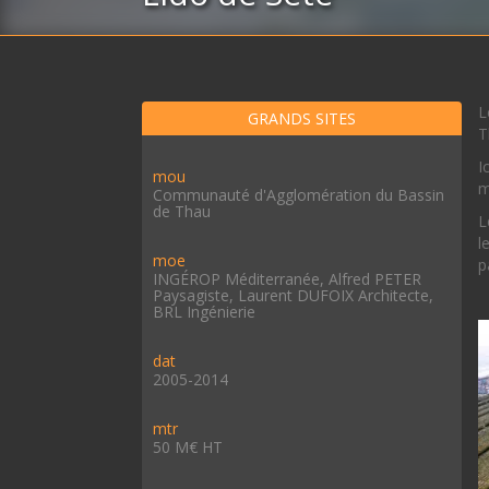
L
GRANDS SITES
T
I
mou
m
Communauté d'Agglomération du Bassin
de Thau
L
l
moe
p
INGÉROP Méditerranée, Alfred PETER
Paysagiste, Laurent DUFOIX Architecte,
BRL Ingénierie
dat
2005-2014
mtr
50 M€ HT