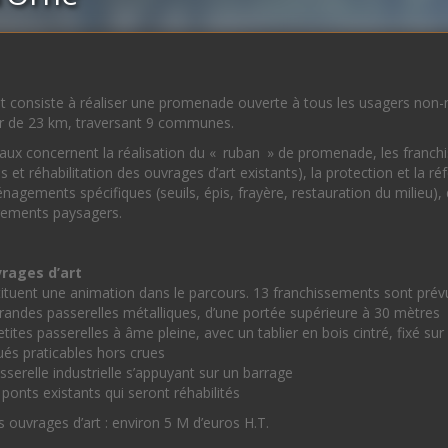
t consiste à réaliser une promenade ouverte à tous les usagers non-mo
r de 23 km, traversant 9 communes.
aux concernent la réalisation du « ruban » de promenade, les franchis
s et réhabilitation des ouvrages d’art existants), la protection et la 
agements spécifiques (seuils, épis, frayère, restauration du milieu), d
ments paysagers.
rages d’art
tituent une animation dans le parcours. 13 franchissements sont prév
randes passerelles métalliques, d’une portée supérieure à 30 mètres
petites passerelles à âme pleine, avec un tablier en bois cintré, fixé s
gués praticables hors crues
sserelle industrielle s’appuyant sur un barrage
 ponts existants qui seront réhabilités
 ouvrages d’art : environ 5 M d’euros H.T.