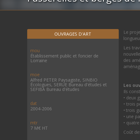
Le proje
OUVRAGES D'ART
longueu
Les trav
mou
nouvelle
Établissement public et foncier de
des amén
Lorraine
aménage
moe
Alfred PETER Paysagiste, SINBIO
Écologues, SERUE Bureau d'études et
Les ouv
SEFIBA Bureau d'études
Ils cons
• deux g
dat
• trois 
2004-2006
• trois 
• une pa
mtr
• quatre
7 M€ HT
Coût des