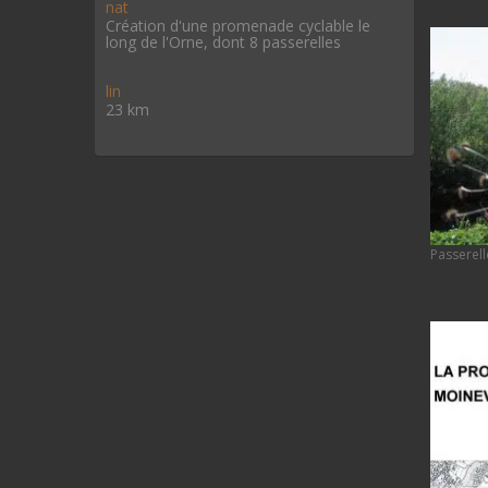
nat
Création d'une promenade cyclable le
long de l'Orne, dont 8 passerelles
lin
23 km
Passerell