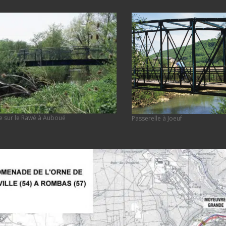
e sur le Rawé à Auboué
Passerelle à Joeuf