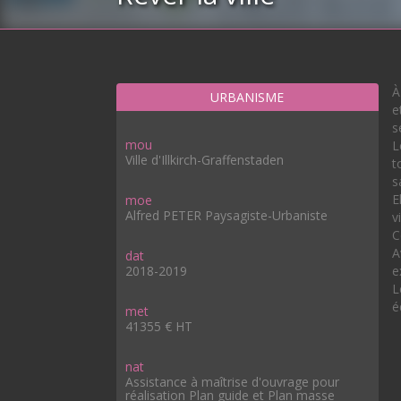
À
URBANISME
e
s
mou
L
Ville d'Illkirch-Graffenstaden
t
s
E
moe
Alfred PETER Paysagiste-Urbaniste
v
C
A
dat
2018-2019
e
L
é
met
41355 € HT
nat
Assistance à maîtrise d'ouvrage pour
réalisation Plan guide et Plan masse