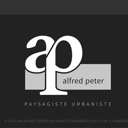
© ATELIER ALFRED PETER PAYSAGISTE URBANISTE 2015 |
ML
|
CONNEX