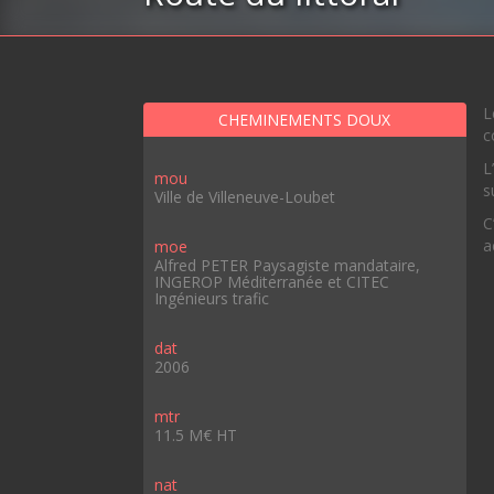
L
CHEMINEMENTS DOUX
c
L
mou
s
Ville de Villeneuve-Loubet
C
a
moe
Alfred PETER Paysagiste mandataire,
INGEROP Méditerranée et CITEC
Ingénieurs trafic
dat
2006
mtr
11.5 M€ HT
nat