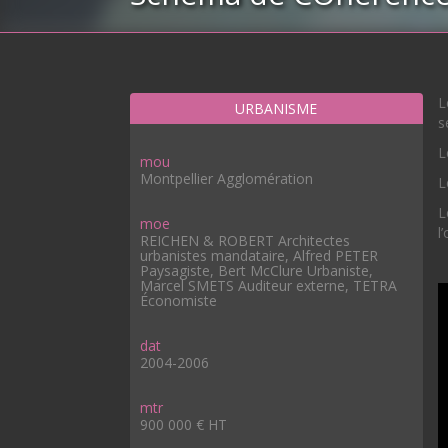
L
URBANISME
s
L
mou
Montpellier Agglomération
L
L
moe
l
REICHEN & ROBERT Architectes
urbanistes mandataire, Alfred PETER
Paysagiste, Bert McClure Urbaniste,
Marcel SMETS Auditeur externe, TETRA
Économiste
dat
2004-2006
mtr
900 000 € HT