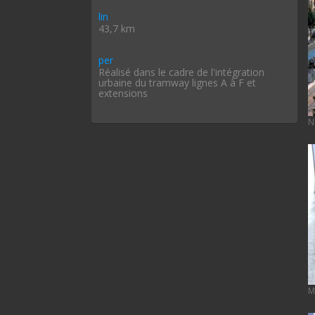
lin
43,7 km
per
Réalisé dans le cadre de l'intégration
urbaine du tramway lignes A à F et
extensions
N
M