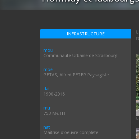
L
INFRASTRUCTURE
r
mou
Communauté Urbaine de Strasbourg
moe
GETAS, Alfred PETER Paysagiste
dat
1990-2016
mtr
753 M€ HT
C
nat
Maîtrise d'oeuvre complète