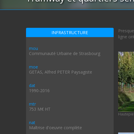
Presque 
INFRASTRUCTURE
ligne on
mou
Communauté Urbaine de Strasbourg
moe
GETAS, Alfred PETER Paysagiste
dat
1990-2016
mtr
753 M€ HT
Hautepier
nat
Maîtrise d'oeuvre complète