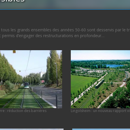
tous les grands ensembles des années 50-60 sont desservis par le tr
t permis d’engager des restructurations en profondeur…
Lingolsheim : un nouveau rapport vi
re : réduction des barrières