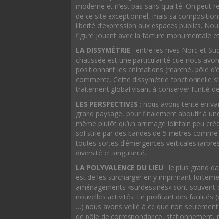
moderne et n’est pas sans qualité. On peut reg
de ce site exceptionnel, mais sa composition
liberté d’expression aux espaces publics. Nou
figure jouant avec la facture monumentale e
LA DISSYMÉTRIE
: entre les rives Nord et Sud
chaussée est une particularité que nous avon
positionnant les animations (marché, pôle d’
commerce. Cette dissymétrie fonctionnelle s
traitement global visant à conserver l’unité de
LES PERSPECTIVES
: nous avons tenté en vai
grand paysage, pour finalement aboutir à une 
même plutôt qu’un arrimage lointain peu créd
sol strié par des bandes de 5 mètres comme 
toutes sortes d’émergences verticales (arbre
diversité et singularité.
LA POLYVALENCE DU LIEU
: le plus grand 
est de les surcharger en y imprimant fortem
aménagements «surdessinés» sont souvent de
nouvelles activités. En profitant des facilités 
…) nous avons veillé à ce que non seulement 
de pôle de correspondance, stationnement, 