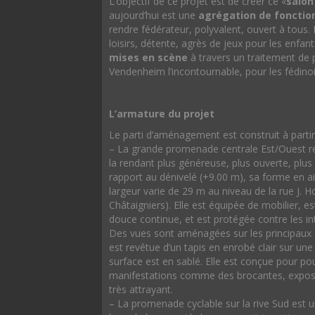
L’objectif de ce projet est de créer ce «
salon
aujourd’hui est une
agrégation de fonctio
rendre fédérateur, polyvalent, ouvert à tous. 
loisirs, détente, agrès de jeux pour les enfan
mises en scène
à travers un traitement de p
Vendenheim l’incontournable, pour les fédinoi
L’armature du projet
Le parti d’aménagement est construit à partir
– La grande promenade centrale Est/Ouest re
la rendant plus généreuse, plus ouverte, plus
rapport au dénivelé (+9.00 m), sa forme en aig
largeur varie de 29 m au niveau de la rue J.
Châtaigniers). Elle est équipée de mobilier, e
douce continue, et est protégée contre les in
Des vues sont aménagées sur les principaux é
est revêtue d’un tapis en enrobé clair sur une 
surface est en sablé. Elle est conçue pour po
manifestations comme des brocantes, exposit
très attrayant.
– La promenade cyclable sur la rive Sud est u