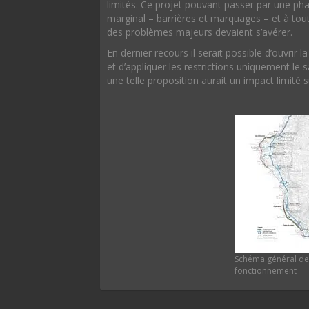
limités. Ce projet pouvant passer par une ph
marginal – barrières et marquages – et à tout 
des problèmes majeurs devaient s’avérer.
En dernier recours il serait possible d’ouvrir 
et d’appliquer les restrictions uniquement le
une telle proposition aurait un impact limité su
Schéma général de
fonctionnement