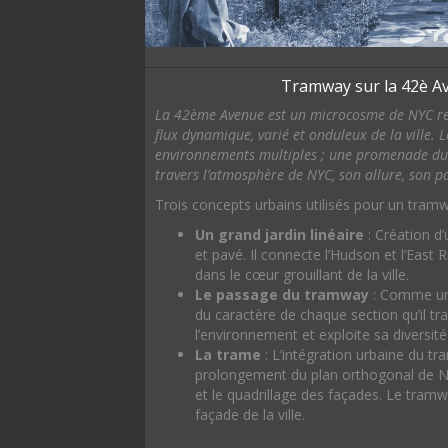
Tramway sur la 42è A
La 42ème Avenue est un microcosme de NYC refl
flux dynamique, varié
et onduleux de la ville. 
environnements multiples ; une promenade du f
travers l’atmosphère de NYC, son allure, son pa
Trois concepts urbains utilisés pour un tram
Un grand jardin linéaire
: Création d’
et pavé. Il connecte l’Hudson et l’East Ri
dans le cœur grouillant de la ville.
Le passage du tramway
: Comme un
du caractère de chaque section qu’il tra
l’environnement et exploite sa diversit
La trame
: L’intégration urbaine du t
prolongement du plan orthogonal de N
et le quadrillage des façades. Le tramw
façade de la ville.